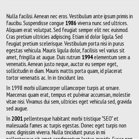
Nulla facilisi. Aenean nec eros. Vestibulum ante ipsum primis in
faucibu. Suspendisse congue
1986
viverra nunc sed ultrices.
Aliquam erat volutpat. Sed feugiat semper elit nec euismod.
Cras pretium ultricies adipiscing. Etiam id dolor ligula. Sed
feugiat pretium scelerisque. Vestibulum porta nisi in purus
egestas vehicula. Mauris ligula dolor, facilisis vel varius sit
amet, fringilla at augue. Duis rutrum
1994
elementum sem a
venenatis. Aenean justo neque, auctor eu semper eget,
sollicitudin in diam. Mauris mattis porta quam, id placerat
tortor venenatis ac. In in tincidunt leo.
In 1998 morbi ullamcorper ullamcorper turpis at ornare.
Maecenas quam erat, tempus et pulvinar accumsan, molestie
vitae nisi. Vivamus dui sem, ultricies eget vehicula sed, gravida
sed augue.
In
2001
pellentesque habitant morbi tristique "SEO" et
malesuada fames ac turpis egestas. Donec eget turpis non
nunc dignissim viverra. Nulla tincidunt purus in mi
pellentesque sit amet condimentum lectus gravida. Fusce non